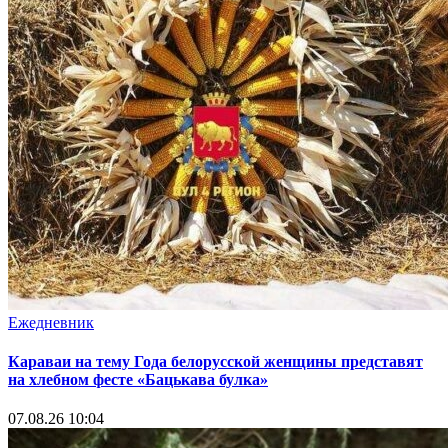
Ежедневник
Караваи на тему Года белорусской женщины представят
на хлебном фесте «Бацькава булка»
07.08.26 10:04