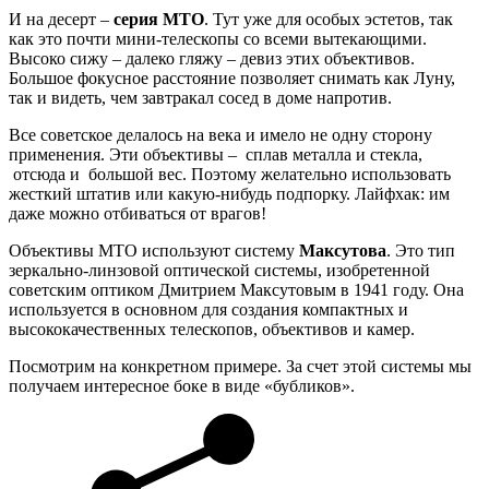
И на десерт –
серия МТО
. Тут уже для особых эстетов, так
как это почти мини-телескопы со всеми вытекающими.
Высоко сижу – далеко гляжу – девиз этих объективов.
Большое фокусное расстояние позволяет снимать как Луну,
так и видеть, чем завтракал сосед в доме напротив.
Все советское делалось на века и имело не одну сторону
применения. Эти объективы – сплав металла и стекла,
отсюда и большой вес. Поэтому желательно использовать
жесткий штатив или какую-нибудь подпорку. Лайфхак: им
даже можно отбиваться от врагов!
Объективы МТО используют систему
Максутова
. Это тип
зеркально-линзовой оптической системы, изобретенной
советским оптиком Дмитрием Максутовым в 1941 году. Она
используется в основном для создания компактных и
высококачественных телескопов, объективов и камер.
Посмотрим на конкретном примере. За счет этой системы мы
получаем интересное боке в виде «бубликов».