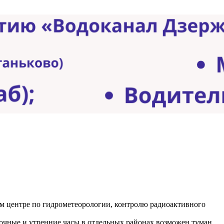
ом центре по гидрометеорологии, контролю радиоактивного
ночные и утренние часы в отдельных районах возможен туман.