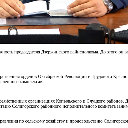
жность председателя Дзержинского райисполкома. До этого он з
дарственная орденов Октябрьской Революции и Трудового Красно
ышленного комплекса».
охозяйственных организациях Копыльского и Слуцкого районов. Д
ьствию Солигорского районного исполнительного комитета зани
правления по сельскому хозяйству и продовольствию Солигорско