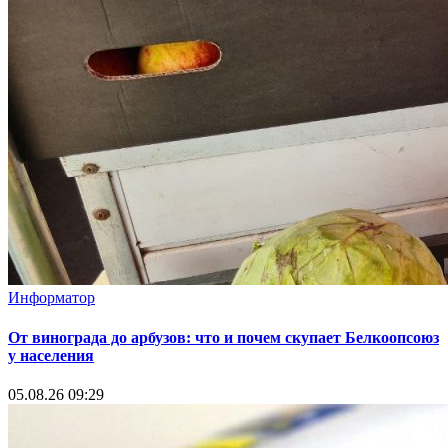
Информатор
От винограда до арбузов: что и почем скупает Белкоопсоюз
у населения
05.08.26 09:29