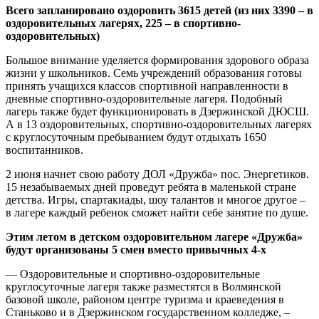
Всего запланировано оздоровить 3615 детей (из них 3390 – в
оздоровительных лагерях, 225 – в спортивно-
оздоровительных)
Большое внимание уделяется формирования здорового образа
жизни у школьников. Семь учреждений образования готовы
принять учащихся классов спортивной направленности в
дневные спортивно-оздоровительные лагеря. Подобный
лагерь также будет функционировать в Дзержинской ДЮСШ.
А в 13 оздоровительных, спортивно-оздоровительных лагерях
с круглосуточным пребыванием будут отдыхать 1650
воспитанников.
2 июня начнет свою работу ДОЛ «Дружба» пос. Энергетиков.
15 незабываемых дней проведут ребята в маленькой стране
детства. Игры, спартакиады, шоу талантов и многое другое –
в лагере каждый ребенок сможет найти себе занятие по душе.
Этим летом в детском оздоровительном лагере «Дружба»
будут организованы 5 смен
вместо привычных 4-х
— Оздоровительные и спортивно-оздоровительные
круглосуточные лагеря также разместятся в Волмянской
базовой школе, районом центре туризма и краеведения в
Станьково и в Дзержинском государственном колледже, –