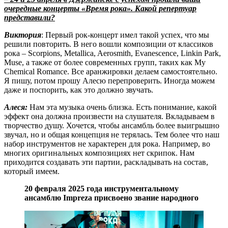
очередные концерты «Время рока». Какой репертуар
представили?
Виктория
: Первый рок-концерт имел такой успех, что мы
решили повторить. В него вошли композиции от классиков
рока – Scorpions, Metallica, Aerosmith, Evanescence, Linkin Park,
Muse, а также от более современных групп, таких как My
Chemical Romance. Все аранжировки делаем самостоятельно.
Я пишу, потом прошу Алесю перепроверить. Иногда можем
даже и поспорить, как это должно звучать.
Алеся:
Нам эта музыка очень близка. Есть понимание, какой
эффект она должна произвести на слушателя. Вкладываем в
творчество душу. Хочется, чтобы ансамбль более выигрышно
звучал, но и общая концепция не терялась. Тем более что наш
набор инструментов не характерен для рока. Например, во
многих оригинальных композициях нет скрипок. Нам
приходится создавать эти партии, раскладывать на состав,
который имеем.
20 февраля 2025 года инструментальному
ансамблю Impreza присвоено звание народного