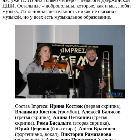
нас уже 11. Из них только четверо – педагоги Дзержинской
ДШИ. Остальные – добровольцы, которые, как и мы, любят
музыку. Их основная деятельность никак не связана с
музыкой, но у всех есть музыкальное образование.
Состав Impreza:
Ирина Костюк
(первая скрипка),
Владимир Костюк
(тромбон),
Алексей Балясов
(третья скрипка),
Алина Петкович
(третья
скрипка),
Рома Басалыга
(вторая скрипка),
Юрий Цеценко
(бас-гитара),
Алеся Брагинец
(фортепиано, вокал),
Виктория Рамазанова
(виолончель),
Александр Понкратов
(ударная