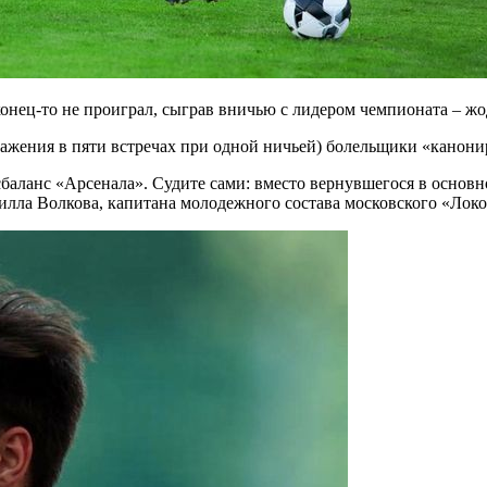
онец-то не проиграл, сыграв вничью с лидером чемпионата – ж
ажения в пяти встречах при одной ничьей) болельщики «канони
баланс «Арсенала». Судите сами: вместо вернувшегося в основ
лла Волкова, капитана молодежного состава московского «Локо