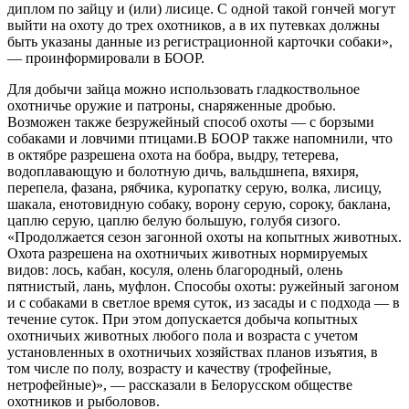
диплом по зайцу и (или) лисице. С одной такой гончей могут
выйти на охоту до трех охотников, а в их путевках должны
быть указаны данные из регистрационной карточки собаки»,
— проинформировали в БООР.
Для добычи зайца можно использовать гладкоствольное
охотничье оружие и патроны, снаряженные дробью.
Возможен также безружейный способ охоты — с борзыми
собаками и ловчими птицами.В БООР также напомнили, что
в октябре разрешена охота на бобра, выдру, тетерева,
водоплавающую и болотную дичь, вальдшнепа, вяхиря,
перепела, фазана, рябчика, куропатку серую, волка, лисицу,
шакала, енотовидную собаку, ворону серую, сороку, баклана,
цаплю серую, цаплю белую большую, голубя сизого.
«Продолжается сезон загонной охоты на копытных животных.
Охота разрешена на охотничьих животных нормируемых
видов: лось, кабан, косуля, олень благородный, олень
пятнистый, лань, муфлон. Способы охоты: ружейный загоном
и с собаками в светлое время суток, из засады и с подхода — в
течение суток. При этом допускается добыча копытных
охотничьих животных любого пола и возраста с учетом
установленных в охотничьих хозяйствах планов изъятия, в
том числе по полу, возрасту и качеству (трофейные,
нетрофейные)», — рассказали в Белорусском обществе
охотников и рыболовов.