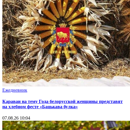
Ежедневник
Караваи на тему Года белорусской женщины представят
на хлебном фесте «Бацькава булка»
07.08.26 10:04