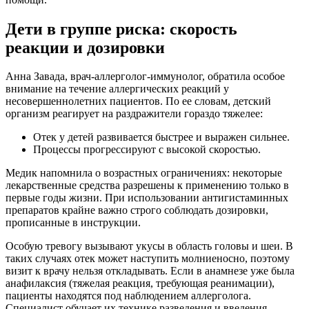
Дети в группе риска: скорость
реакции и дозировки
Анна Завада, врач-аллерголог-иммунолог, обратила особое
внимание на течение аллергических реакций у
несовершеннолетних пациентов. По ее словам, детский
организм реагирует на раздражители гораздо тяжелее:
Отек у детей развивается быстрее и выражен сильнее.
Процессы прогрессируют с высокой скоростью.
Медик напомнила о возрастных ограничениях: некоторые
лекарственные средства разрешены к применению только в
первые годы жизни. При использовании антигистаминных
препаратов крайне важно строго соблюдать дозировки,
прописанные в инструкции.
Особую тревогу вызывают укусы в область головы и шеи. В
таких случаях отек может наступить молниеносно, поэтому
визит к врачу нельзя откладывать. Если в анамнезе уже была
анафилаксия (тяжелая реакция, требующая реанимации),
пациенты находятся под наблюдением аллерголога.
Специалист обучает их технике разведения и введения