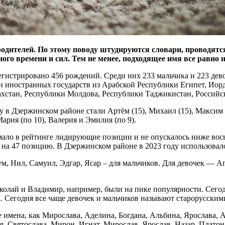
родителей. По этому поводу штудируются словари, проводятс
ого времени и сил. Тем не менее, подходящее имя все равно н
егистрировано 456 рождений. Среди них 233 мальчика и 223 дев
 иностранных государств из Арабской Республики Египет, Иор
хстан, Республики Молдова, Республики Таджикистан, Российс
 Дзержинском районе стали Артём (15), Михаил (15), Максим (1
 Мария (по 10), Валерия и Эмилия (по 9).
мало в рейтинге лидирующие позиции и не опускалось ниже вось
на 47 позицию. В Дзержинском районе в 2023 году использовало
м, Нил, Самуил, Эдгар, Ясар – для мальчиков. Для девочек — Аг
колай и Владимир, например, были на пике популярности. Сегодн
. Сегодня все чаще девочек и мальчиков называют старорусски
ие имена, как Мирослава, Аделина, Богдана, Альбина, Ярослава,
, Святослава, Мирон, Игнат, Мирослав, Ярослав, Назар, Платон,