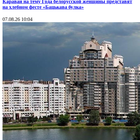
Караваи на тему Года белорусской женщины представят
на хлебном фесте «Бацькава булка»
07.08.26 10:04