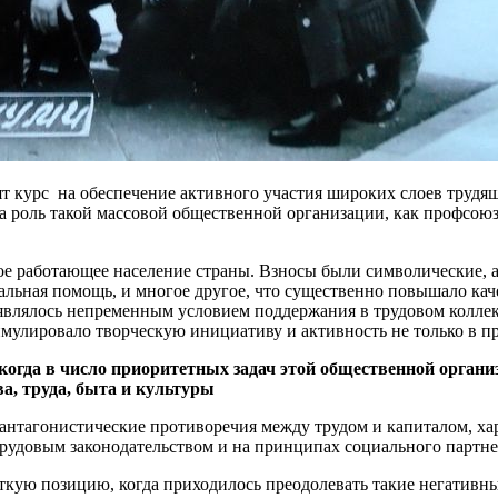
ят курс на обеспечение активного участия широких слоев трудя
сла роль такой массовой общественной организации, как профс
е работающее население страны. Взносы были символические, а
иальная помощь, и многое другое, что существенно повышало ка
являлось непременным условием поддержания в трудовом коллек
имулировало творческую инициативу и активность не только в п
когда в число приоритетных задач этой общественной органи
ва, труда, быта и культуры
антагонистические противоречия между трудом и капиталом, хар
трудовым законодательством и на принципах социального партне
ую позицию, когда приходилось преодолевать такие негативные