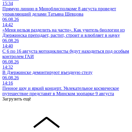
15:34
Прямую линию в Миноблисполкоме 8 августа проведет
управляющий делами Татьяна Шевцова
06.08.26
14:42
«Меня нельзя разделить на части». Как учитель биологии из
Дзержинска преподает, растит, строит и влюбляет в науку
06.08.26
14:40
С 6 по 16 августа мотоциклисты будут находиться под особым
контролем ГАИ
06.08.26
14:32
В Дзержинске демонтируют въездную стелу
06.08.26
14:16
Пенное шоу и яркий концерт. Увлекательное космическое
путешествие представят в Минском зоопарке 9 августа
Загрузить ещё