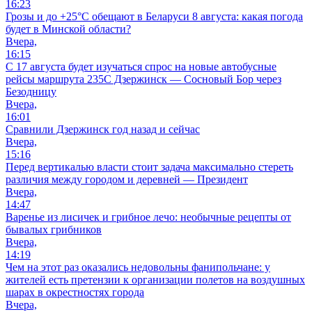
16:23
Грозы и до +25°С обещают в Беларуси 8 августа: какая погода
будет в Минской области?
Вчера,
16:15
С 17 августа будет изучаться спрос на новые автобусные
рейсы маршрута 235С Дзержинск — Сосновый Бор через
Безодницу
Вчера,
16:01
Сравнили Дзержинск год назад и сейчас
Вчера,
15:16
Перед вертикалью власти стоит задача максимально стереть
различия между городом и деревней — Президент
Вчера,
14:47
Варенье из лисичек и грибное лечо: необычные рецепты от
бывалых грибников
Вчера,
14:19
Чем на этот раз оказались недовольны фанипольчане: у
жителей есть претензии к организации полетов на воздушных
шарах в окрестностях города
Вчера,