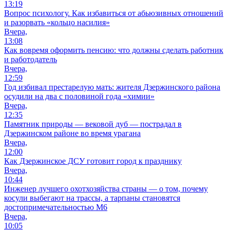
13:19
Вопрос психологу. Как избавиться от абьюзивных отношений
и разорвать «кольцо насилия»
Вчера,
13:08
Как вовремя оформить пенсию: что должны сделать работник
и работодатель
Вчера,
12:59
Год избивал престарелую мать: жителя Дзержинского района
осудили на два с половиной года «химии»
Вчера,
12:35
Памятник природы — вековой дуб — пострадал в
Дзержинском районе во время урагана
Вчера,
12:00
Как Дзержинское ДСУ готовит город к празднику
Вчера,
10:44
Инженер лучшего охотхозяйства страны — о том, почему
косули выбегают на трассы, а тарпаны становятся
достопримечательностью М6
Вчера,
10:05