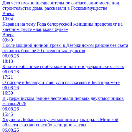
Для чего нужно предварительное согласование места под
строительство дома, рассказали в Госкомимуществе
Вчера,
10:04
Караваи на тему Года белорусской женщины представят на
хлебном фесте «Бацькава булка»
Вчера,
09:49
После мощной ночной грозы в Дзержинском районе без света
остались больше 20 населенных пунктов
06.08.26
18:13
Какие необычные грибы можно найти в дзержинских лесах
06.08.26
17:21
О погоде в Беларуси 7 августа рассказали в Белгидромете
06.08.26
16:39
В Дзержинском районе чествовали первых двухтысячников
жатвы-2026
06.08.26
15:45
Хрупкая Любаша за рулем мощного трактора: в Минской
области сказали спасибо женщине жатвы
06.08.26