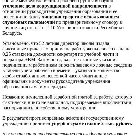
составе межведомственной рабочей группы возбудил
уголовное дело коррупционной направленности
в
отношении руководителя учреждения образования и ее
невестки по факту
хищения средств с использованием
служебных полномочий
по предварительному сговору в
группе лиц по ч. 2 ст. 210 Уголовного кодекса Республики
Беларусь.
Установлено, что 52-летняя директор школы издала
фиктивные приказы о приеме на работу жены своего сына на
0,25 ставки на должности секретаря по учебной части и
оператора ЭВМ. Затем она давала незаконные указания
подчиненным работникам вносить заведомо ложные сведения
в табели учета рабочего времени – указывать количество
якобы отработанных невесткой часов. Фиктивные
официальные документы руководитель учреждения
образования сама и утверждала.
Незаконно начисленной заработной платой за работу, которую
фактически никто не выполнял, подозреваемые впоследствии
распорядились по собственному усмотрению.
В результате противоправных действий государственному
учреждению причинен
ущерб в сумме свыше 2 тыс. рублей.
Для организации предварительного расследования уголовное