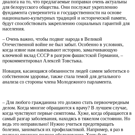
диалога на то, что предлагаемые поправки очень актуальны
для белорусского общества. Они послужат укреплению
фундамента суверенитета и государственности на основе
национально-культурных традиций и исторической памяти,
будут способствовать закреплению социальных гарантий для
населения.
– Очень важно, чтобы подвиг народа в Великой
Отечественной войне не был забыт. Особенно в условиях,
когда извне нам навязывают историю, замалчивающую
ключевой вклад СССР в разгром фашистской Германии, –
прокомментировал Алексей Товстыка.
Новация, касающаяся обязанности людей самим заботиться о
собственном здоровье, также стала темой для детального
анализа со стороны члена Молодежного парламента.
– Для любого гражданина это должно стать первоочередным
делом. Когда многие обращаются к врачу? В лучшем случае,
когда чувствуют первые симптомы. Хуже, когда обращаются в
самый разгар заболевания, находясь в тяжелом состоянии. Но
ведь это неправильно! Нужно учиться предотвращать
болезни, заниматься их профилактикой. Например, я раз в
полгода прохожу полное обследование. Хочу быть