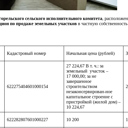
горельского сельского исполнительного комитета
, расположен
ион по продаже земельных участков
в частную собственность
Кадастровый номер
Начальная цена (рублей)
З
27 224,67 В т. ч.: за
земельный участок –
17 000,00; за не
завершенное
622275404601000154
строительством
2
незаконсервирован-ное
капитальное строение с
пристройкой (жилой дом) –
10 224,67
622282807601000227
10 200
1