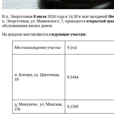
В п. Энергетиков
8 июля
2026 года в 14.30 в зале заседаний
Не
п. Энергетиков, ул. Маяковского, 7, проводится
открытый аукц
обслуживания жилых домов.
На аукцион выставляются
следующие участки
:
Местонахождение участка
S (га)
п. Клочки, ул. Цветочная,
0,1444
19
д. Микуличи, ул. Минская,
0,1500
23а