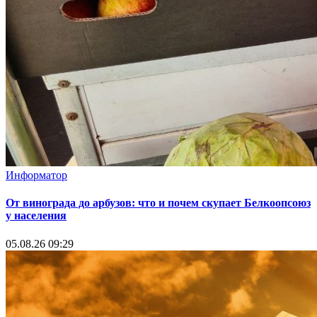
Информатор
От винограда до арбузов: что и почем скупает Белкоопсоюз
у населения
05.08.26 09:29