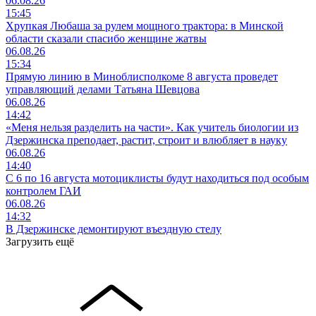
06.08.26
15:45
Хрупкая Любаша за рулем мощного трактора: в Минской
области сказали спасибо женщине жатвы
06.08.26
15:34
Прямую линию в Миноблисполкоме 8 августа проведет
управляющий делами Татьяна Шевцова
06.08.26
14:42
«Меня нельзя разделить на части». Как учитель биологии из
Дзержинска преподает, растит, строит и влюбляет в науку
06.08.26
14:40
С 6 по 16 августа мотоциклисты будут находиться под особым
контролем ГАИ
06.08.26
14:32
В Дзержинске демонтируют въездную стелу
Загрузить ещё