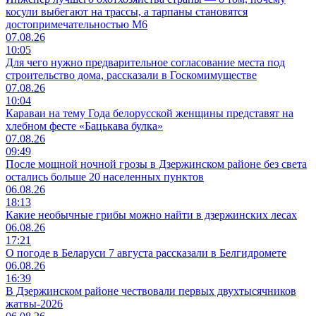
косули выбегают на трассы, а тарпаны становятся
достопримечательностью М6
07.08.26
10:05
Для чего нужно предварительное согласование места под
строительство дома, рассказали в Госкомимуществе
07.08.26
10:04
Караваи на тему Года белорусской женщины представят на
хлебном фесте «Бацькава булка»
07.08.26
09:49
После мощной ночной грозы в Дзержинском районе без света
остались больше 20 населенных пунктов
06.08.26
18:13
Какие необычные грибы можно найти в дзержинских лесах
06.08.26
17:21
О погоде в Беларуси 7 августа рассказали в Белгидромете
06.08.26
16:39
В Дзержинском районе чествовали первых двухтысячников
жатвы-2026