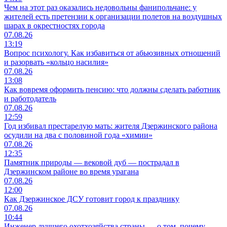
Чем на этот раз оказались недовольны фанипольчане: у
жителей есть претензии к организации полетов на воздушных
шарах в окрестностях города
07.08.26
13:19
Вопрос психологу. Как избавиться от абьюзивных отношений
и разорвать «кольцо насилия»
07.08.26
13:08
Как вовремя оформить пенсию: что должны сделать работник
и работодатель
07.08.26
12:59
Год избивал престарелую мать: жителя Дзержинского района
осудили на два с половиной года «химии»
07.08.26
12:35
Памятник природы — вековой дуб — пострадал в
Дзержинском районе во время урагана
07.08.26
12:00
Как Дзержинское ДСУ готовит город к празднику
07.08.26
10:44
Инженер лучшего охотхозяйства страны — о том, почему