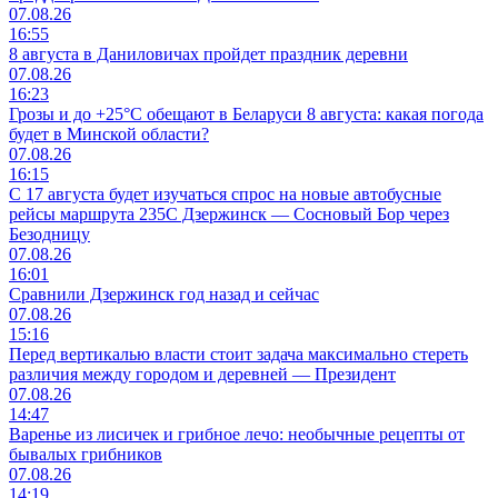
07.08.26
16:55
8 августа в Даниловичах пройдет праздник деревни
07.08.26
16:23
Грозы и до +25°С обещают в Беларуси 8 августа: какая погода
будет в Минской области?
07.08.26
16:15
С 17 августа будет изучаться спрос на новые автобусные
рейсы маршрута 235С Дзержинск — Сосновый Бор через
Безодницу
07.08.26
16:01
Сравнили Дзержинск год назад и сейчас
07.08.26
15:16
Перед вертикалью власти стоит задача максимально стереть
различия между городом и деревней — Президент
07.08.26
14:47
Варенье из лисичек и грибное лечо: необычные рецепты от
бывалых грибников
07.08.26
14:19