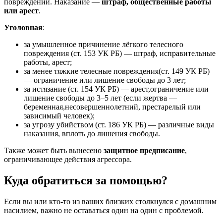
повреждений. Наказание —
штраф, общественные работы
или арест
.
Уголовная
:
за умышленное причинение лёгкого телесного
повреждения (ст. 153 УК РБ) — штраф, исправительные
работы, арест;
за менее тяжкие телесные повреждения(ст. 149 УК РБ)
— ограничение или лишение свободы до 3 лет;
за истязание (ст. 154 УК РБ) — арест,ограничение или
лишение свободы до 3–5 лет (если жертва —
беременная,несовершеннолетний, престарелый или
зависимый человек);
за угрозу убийством (ст. 186 УК РБ) — различные виды
наказания, вплоть до лишения свободы.
Также может быть вынесено
защитное предписание
,
ограничивающее действия агрессора.
Куда обратиться за помощью?
Если вы или кто‑то из ваших близких столкнулся с домашним
насилием, важно не оставаться один на один с проблемой.