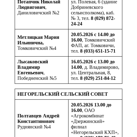
Потапчик Николай
ул. Полевая, 6 (здание
Людвигович
,
Добриневского
Даниловичский №2
сельисполкома), каб.
№ 3, тел.
8 (029) 872-
24-24
20.05.2026 с 14.00 до
Метлицкая Мария
16.00
, Томковичский
Ильинична,
ФАП, аг. Томковичи,
Томковичский №4
тел.
8 (033) 651-15-71
Лысаковский
16.05.2026 с 13.00 до
Владимир
14.00
, д. Владимирово,
Евгеньевич
,
ул. Центральная, 8,
Победненский №5
тел.
8 (029) 251-84-12
НЕГОРЕЛЬСКИЙ СЕЛЬСКИЙ СОВЕТ
20.05.2026 13.00 до
16.00
, ОАО
Полтавцев Андрей
«Агрокомбинат
Константинович
«Дзержинский»
Руднянский №4
филиал
«Негорельский КХП»,