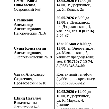
Смеян
Раиса
13.05.2026 с 12.00 до
Николаевна
,
14.00
, г. Дзержинск,
Островский №8
ул. Я. Коласа, 2а
20.05.2026 с 8.00 до
Станкевич
13.00
, г. Дзержинск,
Александр
пл. Дзержинского, 1,
Александрович
каб. 224, тел.
8 (01716)
Негорельский №16
5-64-37
13 и 20 мая с 8.00 до
Суша
Константин
13.00
, п. Энергетиков,
Александрович
,
ул. Маяковского, 7,
Энергетиковский №18
кабинет председателя;
тел.
8 (01716) 7-15-74,
8 (033) 346-84-00
Чаган
Александр
Контактный телефон
Сергеевич
,
(суббота, воскресенье):
Протасовский №10
8 (033) 390-39-12
19.05.2026 с 14.00 до
16.00
, г. Дзержинск,
Швиц
Наталья
ул. К. Маркса, 4,
Викентьевна
(здание
Ленинский №5