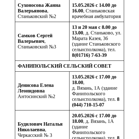
Сухоносова Жанна
15.05.2026 с 14.00 до
Валерьянова
,
16.00
, Станьковская
Станьковский №2
врачебная амбулатория
13 и 20 мая с 8.00 до
13.00
, д. Станьково, ул.
Самков Сергей
Марата Казея, 36
Валерьевич
,
(здание Станьковского
Станьковский №3
сельисполкома), тел.
8(01716) 7-63-39
ФАНИПОЛЬСКИЙ СЕЛЬСКИЙ СОВЕТ
13.05.2026 с 17.00 до
18.00
,
Денисова Елена
д. Вязань, 1А (здание
Леонидовна
Фанипольского
Антосинский №2
сельисполкома), тел.
8
(044) 710-15-07
20.05.2026 с 17.00 до
18.00
, д. Вязань, 1А
Будилович
Наталья
(здание
Николаевна
,
Фанипольского
Черкасский № 3
сельисполкома), тел.
8