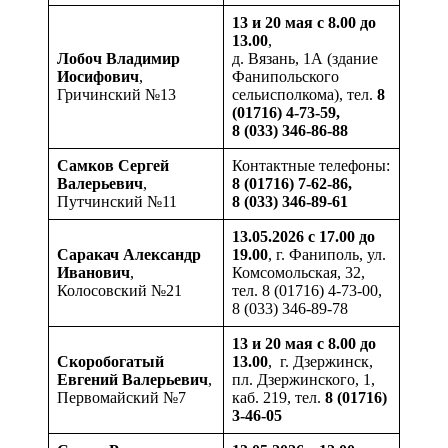
13 и 20 мая с 8.00 до
13.00
,
Лобоч
Владимир
д. Вязань, 1А (здание
Иосифович
,
Фанипольского
Гричинский №13
сельисполкома), тел.
8
(01716) 4-73-59,
8 (033) 346-86-88
Самков
Сергей
Контактные телефоны:
Валерьевич
,
8 (01716) 7-62-86,
Путчинский №11
8 (033) 346-89-61
13.05.2026 с 17.00 до
Саракач
Александр
19.00
, г. Фаниполь, ул.
Иванович
,
Комсомольская, 32,
Колосовский №21
тел. 8 (01716) 4-73-00,
8 (033) 346-89-78
13 и 20 мая с 8.00 до
Скоробогатый
13.00
, г. Дзержинск,
Евгений Валерьевич
,
пл. Дзержинского, 1,
Первомайский №7
каб. 219, тел.
8 (01716)
3-46-05