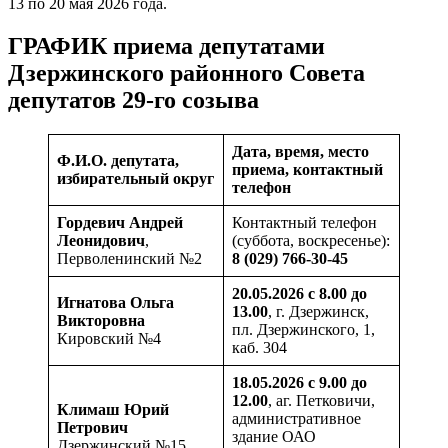
13 по 20 мая 2026 года.
ГРАФИК приема депутатами
Дзержинского районного Совета
депутатов 29-го созыва
Дата, время, место
Ф.И.О. депутата,
приема, контактный
избирательный округ
телефон
Гордевич
Андрей
Контактный телефон
Леонидович
,
(суббота, воскресенье):
Перволенинский №2
8 (029) 766-30-45
20.05.2026 с 8.00 до
Игнатова
Ольга
13.00
, г. Дзержинск,
Викторовна
пл. Дзержинского, 1,
Кировский №4
каб. 304
18.05.2026 с 9.00 до
12.00
, аг. Петковичи,
Климаш
Юрий
административное
Петрович
здание ОАО
Дзержинский №15