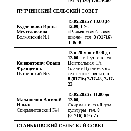
тел.
8 (029) 178-76-49
ПУТЧИНСКИЙ СЕЛЬСКИЙ СОВЕТ
15.05.2026 с 10.00 до
Кудленкова
Ирина
12.00
, ГУО
Мечеславовна
,
«Волмянская базовая
Волмянский №1
школа», тел.
8 (01716)
3-36-46
13 и 20 мая с 8.00 до
13.00
, аг. Путчино, ул.
Кондратович
Франц
Центральная, 1А
Францевич
,
(здание Путчинского
Путчинский №3
сельского Совета), тел.
8 (01716) 3-37-48,
3-37-
23
15.05.2026 с 11.00 до
Малащенко Василий
13.00
,
Ильич
,
Скирмантовский дом
Скирмантовский №4
культуры, тел.
8
(01716) 6-95-75
СТАНЬКОВСКИЙ СЕЛЬСКИЙ СОВЕТ