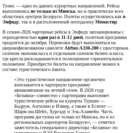
Тунис — одно из давних курортных направлений. Рейсы
выполнялись
не только из Минска
, но и практически всех
областных центров Беларуси. Полеты осуществлялись как
в
Энфиду
, так и в расположенный неподалеку
Монастир
.
В сезоне-2026 чартерные рейсы в Энфиду запланированы с
периодичностью
один раз в 11-12 дней
, полетная программа
продлится до октября. Перевозки будут выполняться на
широкофюзеляжном самолете
Airbus A330-200
с просторным
салоном экономкласса и отдельным салоном бизнес-класса,
где кресла раскладываются в полноценное горизонтальное
положение. Приобрести билеты на направление можно в
составе туристического пакета.
«Это туристическое направление органично
вписывается в чартерную программу
авиакомпании на летний сезон. В 2026 году
«Белавиа» совместно с партнерами выполняет
туристические рейсы на курорты Турции —
Бодрум, Анталию и Измир, а также в Египет —
Шарм-эш-Шейх, Хургаду и Эль-Аламейн. Часть
программ доступна не только из Минска, но и из
региональных аэропортов Беларуси», — отметил
заместитель генерального директора «Белавиа» по
маркетингу и ВЭД Владимир Баркун.